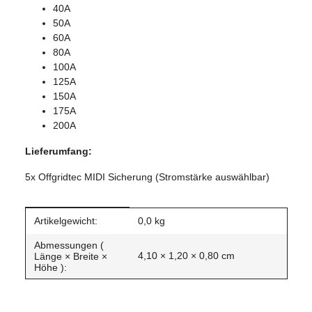
40A
50A
60A
80A
100A
125A
150A
175A
200A
Lieferumfang:
5x Offgridtec MIDI Sicherung (Stromstärke auswählbar)
Produkteigenschaft
Wert
Artikelgewicht:
0,0
kg
Abmessungen (
4,10 × 1,20 × 0,80 cm
Länge × Breite ×
Höhe ):