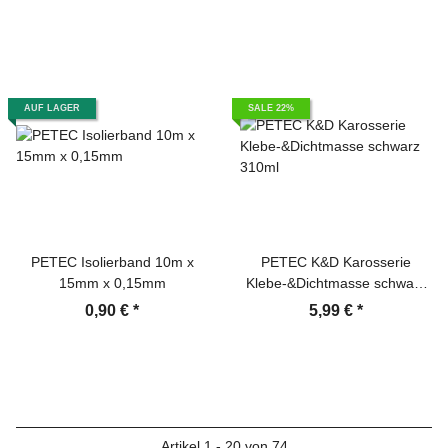
AUF LAGER
SALE 22%
PETEC Isolierband 10m x
PETEC K&D Karosserie
15mm x 0,15mm
Klebe-&Dichtmasse schwarz
310ml
0,90 €
*
5,99 €
*
Artikel 1 - 20 von 74