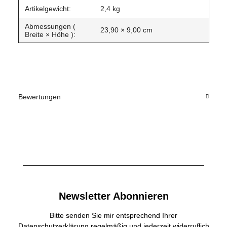
Produkteigenschaft
Wert
Artikelgewicht:
2,4
kg
Abmessungen (
23,90 × 9,00 cm
Breite × Höhe ):
Bewertungen
Newsletter Abonnieren
Bitte senden Sie mir entsprechend Ihrer
Datenschutzerklärung
regelmäßig und jederzeit widerruflich