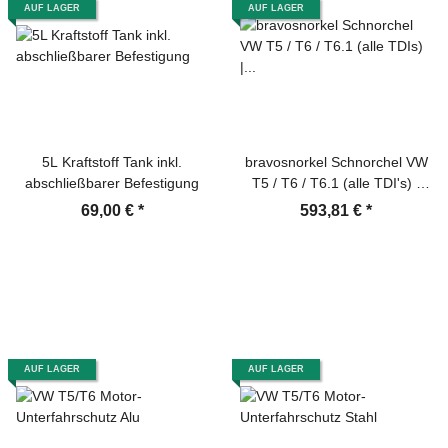
AUF LAGER
AUF LAGER
5L Kraftstoff Tank inkl.
bravosnorkel Schnorchel VW
abschließbarer Befestigung
T5 / T6 / T6.1 (alle TDI's) |
ersetzt SVW6R
69,00 €
*
593,81 €
*
AUF LAGER
AUF LAGER