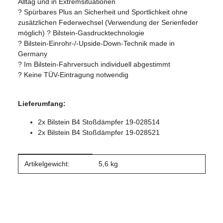
Alltag und in Extremsituationen
? Spürbares Plus an Sicherheit und Sportlichkeit ohne
zusätzlichen Federwechsel (Verwendung der Serienfeder
möglich) ? Bilstein-Gasdrucktechnologie
? Bilstein-Einrohr-/-Upside-Down-Technik made in
Germany
? Im Bilstein-Fahrversuch individuell abgestimmt
? Keine TÜV-Eintragung notwendig
Lieferumfang:
2x Bilstein B4 Stoßdämpfer 19-028514
2x Bilstein B4 Stoßdämpfer 19-028521
Produkteigenschaft
Wert
Artikelgewicht:
5,6
kg