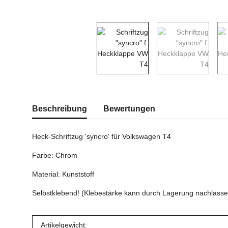
weitere Registerkarten anzeigen
Beschreibung
Bewertungen
Heck-Schriftzug 'syncro' für Volkswagen T4
Farbe: Chrom
Material: Kunststoff
Selbstklebend! (Klebestärke kann durch Lagerung nachlasse
Produkteigenschaft
Wert
Artikelgewicht: