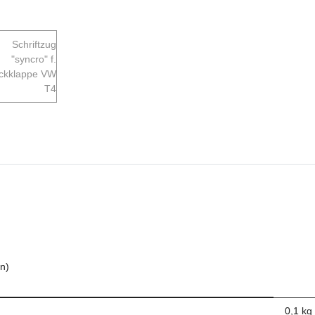
n)
0,1
kg