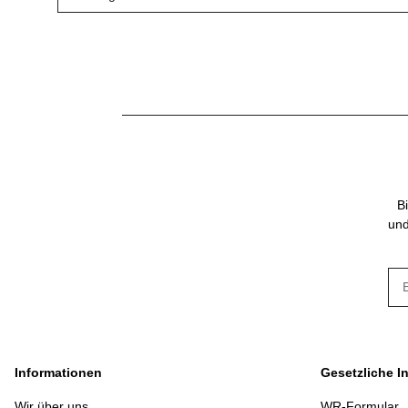
B
und
New
Informationen
Gesetzliche I
Wir über uns
WR-Formular