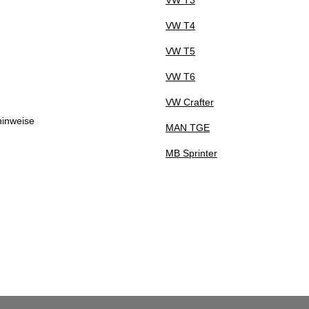
VW T4
VW T5
VW T6
VW Crafter
hinweise
MAN TGE
MB Sprinter