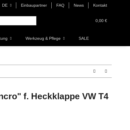
DE
Einbaupartner
FAQ
News
Kontakt
0,00 €
tung
Werkzeug & Pflege
SALE
yncro" f. Heckklappe VW T4