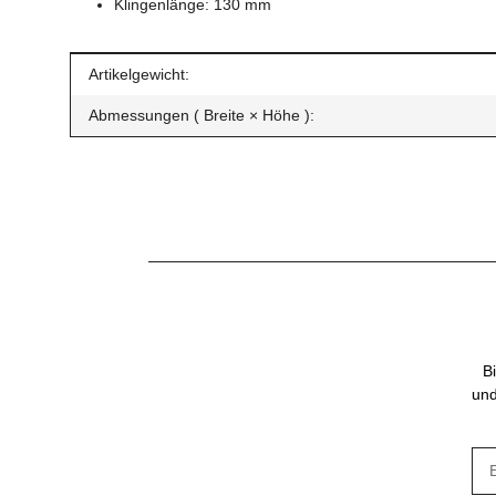
Klingenlänge: 130 mm
Produkteigenschaft
Wert
Artikelgewicht:
Abmessungen ( Breite × Höhe ):
B
und