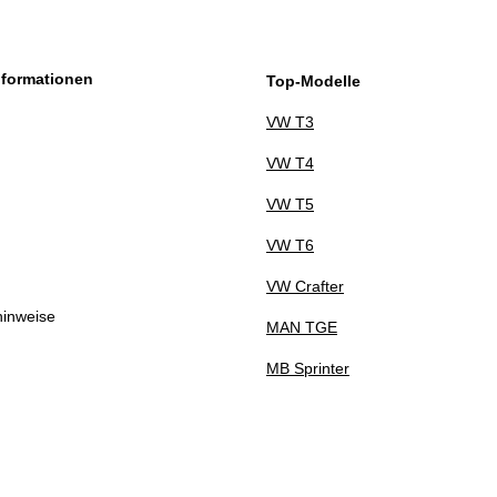
sletter Abonnieren
nformationen
Top-Modelle
VW T3
VW T4
VW T5
VW T6
VW Crafter
hinweise
MAN TGE
MB Sprinter