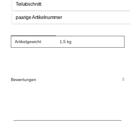
Teilabschnitt
paarige Artikelnummer
Produkteigenschaft
Wert
Artikelgewicht:
1,5
kg
Bewertungen