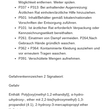
Möglichkeit entfernen. Weiter spülen.
P337 + P313: Bei anhaltender Augenreizung:
Ärztlichen Rat einholen/ärztliche Hilfe hinzuziehen.
P501: Inhalt/Behälter gemäß lokalen/nationalen
Vorschriften der Entsorgung zuführen.
P101: Ist ärztlicher Rat erforderlich Verpackung oder
Kennzeichnungsetikett bereithalten.
P261: Einatmen von Dampf vermeiden. P264;Nach
Gebrauch Hände gründlich waschen.
P362 + P364: Kontaminierte Kleidung ausziehen und
vor erneutem Tragen waschen.
P391: Verschüttete Mengen aufnehmen.
Gefahrenkennzeichen 2 Signalwort:
Gefahr
Enthält: Poly[oxy(methyl-1,2-ethandiyl)], α-hydro-
ωhydroxy-, ether mit 2,2-bis(hydroxymethyl)-1,3-
propandiol (4:1), 2-hydroxy-3-mercaptopropyl ether