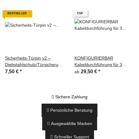
BESTSELLER
TOP
Sicherheits-Türpin v2 –
KONFIGURIERBAR
Diebstahlschutz/Türsicherung
Kabeldurchführung für 3
VW T4
Tüllen - bis zu 12 Leitungen
7,50 €
*
29,50 €
*
ab

Sichere Zahlung

Persönliche Beratung

Ausgewählte Marken

Schneller Support