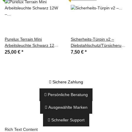
Purelux Terrain Mini
Sicherheits-Türpin v2 –
Arbeitsleuchte Schwarz 12W
Diebstahlschutz/Türsicherung
– 5cm – breit
VW T4
25,00 €
*
7,50 €
*

Sichere Zahlung

Persönliche Beratung

Ausgewählte Marken

Schneller Support
Rich Text Content