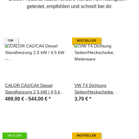
getestet, empfohlen und schnell bei dir.
TOP
BESTSELLER
CALOR CA2/CA4 Diesel
VW T4 Dichtung
Standheizung 2,5 kW / 4,5 kW
Seiten/Heckscheibe,
– 12V/24V, App-Steuerung,
Meterware
489,00 € -
544,00 €
*
3,70 €
*
Flüsterpumpe
SALE 16%
BESTSELLER