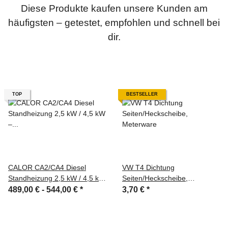
Diese Produkte kaufen unsere Kunden am
häufigsten – getestet, empfohlen und schnell bei
dir.
TOP
BESTSELLER
CALOR CA2/CA4 Diesel
VW T4 Dichtung
Standheizung 2,5 kW / 4,5 kW
Seiten/Heckscheibe,
– 12V/24V, App-Steuerung,
Meterware
489,00 € -
544,00 €
*
3,70 €
*
Flüsterpumpe