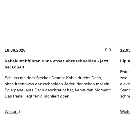
Kommentare
0
18.06.2026
12.0
Kabeldurchführen ohne etwas abzuschneiden - jetzt
Lipu
bei G:part!
Entde
Schluss mit dem Stecker-Drama: Kabel durchs Dach,
zwei 
ohne irgendwas abzuschneiden Jeder, der schon mal ein
elekt
Solarpanel aufs Dach geschraubt hat, kennt den Moment:
Stand
Das Panel liegt fertig montiert oben,
schn
Weiter
Weit