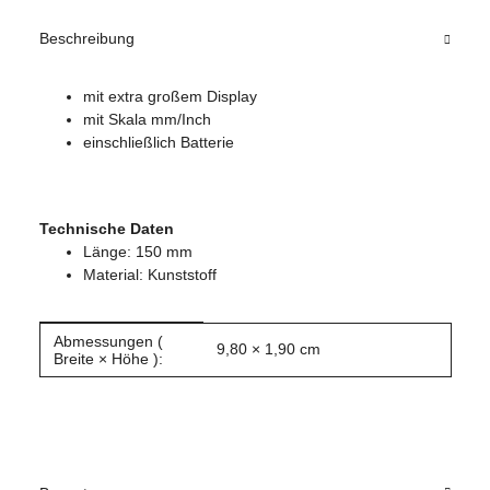
Beschreibung
mit extra großem Display
mit Skala mm/Inch
einschließlich Batterie
Technische Daten
Länge: 150 mm
Material: Kunststoff
Abmessungen (
Produkteigenschaft
Wert
9,80 × 1,90 cm
Breite × Höhe ):