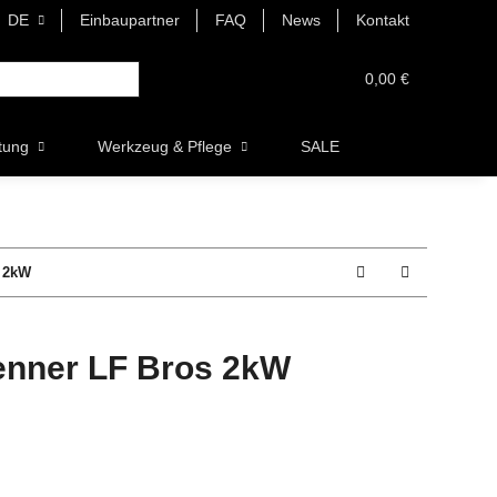
DE
Einbaupartner
FAQ
News
Kontakt
0,00 €
tung
Werkzeug & Pflege
SALE
s 2kW
renner LF Bros 2kW