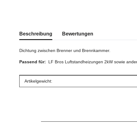
weitere Registerkarten anzeigen
Beschreibung
Bewertungen
Dichtung zwischen Brenner und Brennkammer.
Passend für:
LF Bros Luftstandheizungen 2kW sowie ander
Produkteigenschaft
Wert
Artikelgewicht: