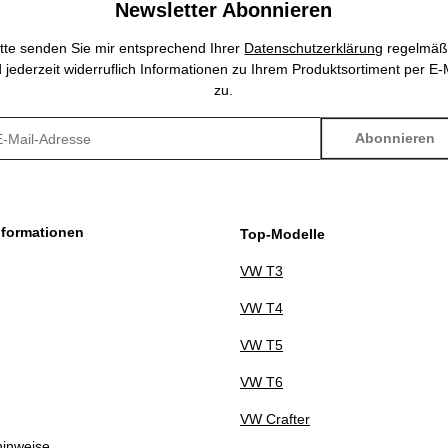
Newsletter Abonnieren
itte senden Sie mir entsprechend Ihrer
Datenschutzerklärung
regelmäß
 jederzeit widerruflich Informationen zu Ihrem Produktsortiment per E-
zu.
Abonnieren
sletter Abonnieren
nformationen
Top-Modelle
VW T3
VW T4
VW T5
VW T6
VW Crafter
hinweise