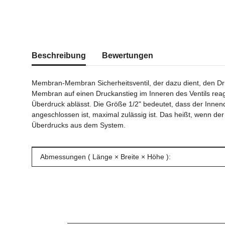
weitere Registerkarten anzeigen
Beschreibung
Bewertungen
Membran-Membran Sicherheitsventil, der dazu dient, den Dru
Membran auf einen Druckanstieg im Inneren des Ventils reag
Überdruck ablässt. Die Größe 1/2" bedeutet, dass der Innend
angeschlossen ist, maximal zulässig ist. Das heißt, wenn der
Überdrucks aus dem System.
Produkteigenschaft
Wert
Abmessungen ( Länge × Breite × Höhe ):