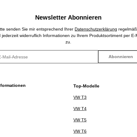
Newsletter Abonnieren
itte senden Sie mir entsprechend Ihrer
Datenschutzerklärung
regelmäß
 jederzeit widerruflich Informationen zu Ihrem Produktsortiment per E-
zu.
Abonnieren
sletter Abonnieren
nformationen
Top-Modelle
VW T3
VW T4
VW T5
VW T6