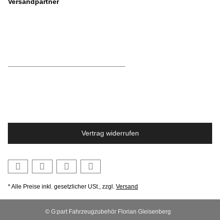
Versandpartner
Vertrag widerrufen
* Alle Preise inkl. gesetzlicher USt., zzgl.
Versand
© G:part Fahrzeugzubehör Florian Gleisenberg