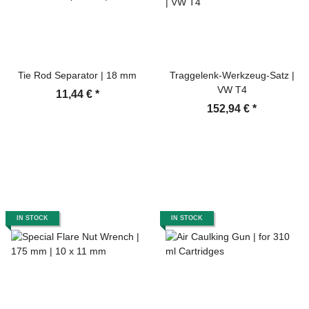
Tie Rod Separator | 18 mm
Traggelenk-Werkzeug-Satz |
VW T4
11,44 €
*
152,94 €
*
IN STOCK
IN STOCK