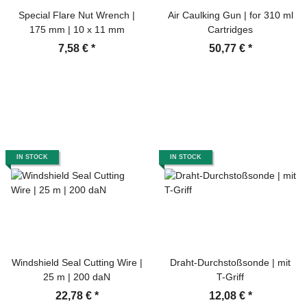
Special Flare Nut Wrench |
Air Caulking Gun | for 310 ml
175 mm | 10 x 11 mm
Cartridges
7,58 €
*
50,77 €
*
IN STOCK
IN STOCK
Windshield Seal Cutting Wire |
Draht-Durchstoßsonde | mit
25 m | 200 daN
T-Griff
22,78 €
*
12,08 €
*