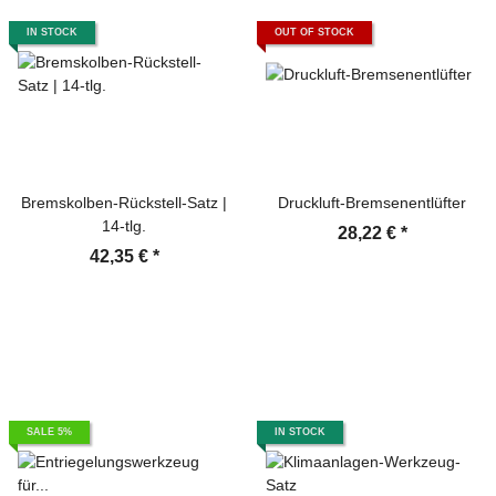
IN STOCK
OUT OF STOCK
Bremskolben-Rückstell-Satz |
Druckluft-Bremsenentlüfter
14-tlg.
28,22 €
*
42,35 €
*
SALE 5%
IN STOCK