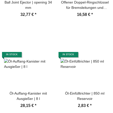
Ball Joint Ejector | opening 34
Offener Doppel-Ringschlüssel
mm
für Bremsleitungen und
Gelenke | SW 10 x 12 mm
32,77 €
*
16,58 €
*
IN STOCK
IN STOCK
Öl-Auffang-Kanister mit
Öl-Einfülltrichter | 850 ml
Ausgießer | 8 l
Reservoir
28,15 €
*
2,83 €
*