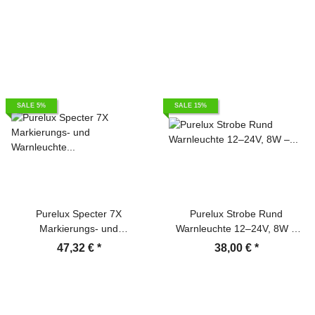
SALE 5%
SALE 15%
Purelux Specter 7X
Purelux Strobe Rund
Markierungs- und
Warnleuchte 12–24V, 8W –
Warnleuchte 12–24V, 2W –
36mm
47,32 €
*
38,00 €
*
32mm – Weiß (7WX)