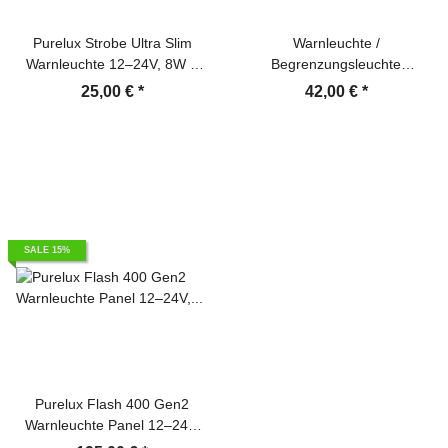
Purelux Strobe Ultra Slim
Warnleuchte /
Warnleuchte 12–24V, 8W –
Begrenzungsleuchte
96mm
PURELUX Panther Core-W –
25,00 €
*
42,00 €
*
12/24 V / 53 W / 105 mm
SALE 15%
Purelux Flash 400 Gen2
Warnleuchte Panel 12–24V,
78W – 400mm