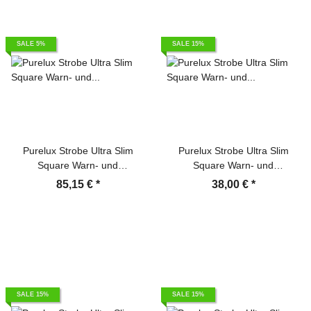
SALE 5%
SALE 15%
Purelux Strobe Ultra Slim
Purelux Strobe Ultra Slim
Square Warn- und
Square Warn- und
Positionsleuchte 12–24V, 8W
Positionsleuchte 12–24V, 8W
85,15 €
*
38,00 €
*
– 60mm – Gelb/Rot
– 60mm – Weiß/Rot
SALE 15%
SALE 15%