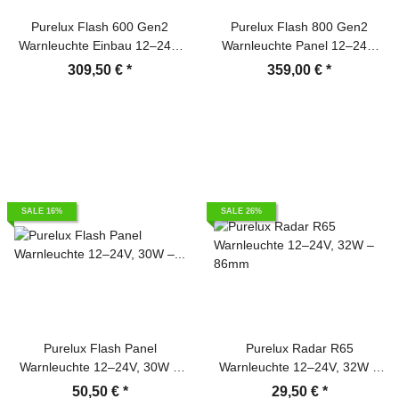
Purelux Flash 600 Gen2
Purelux Flash 800 Gen2
Warnleuchte Einbau 12–24V,
Warnleuchte Panel 12–24V,
84W – 600mm – inkl.
102W – 800mm – inkl.
309,50 €
*
359,00 €
*
Schalter-Controller
Schalter-Controller
SALE 16%
SALE 26%
Purelux Flash Panel
Purelux Radar R65
Warnleuchte 12–24V, 30W –
Warnleuchte 12–24V, 32W –
220mm
86mm
50,50 €
*
29,50 €
*